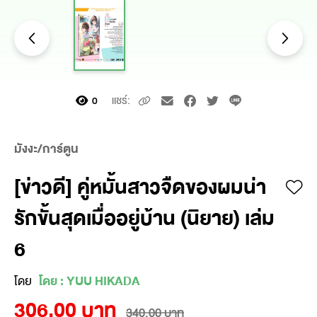
แชร์:
0
มังงะ/การ์ตูน
[ข่าวดี] คู่หมั้นสาวจืดของผมน่า
รักขั้นสุดเมื่ออยู่บ้าน (นิยาย) เล่ม
6
โดย
โดย : YUU HIKADA
306.00 บาท
340.00 บาท