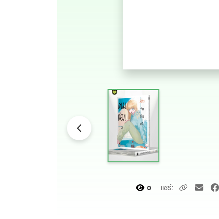
แชร์:
0