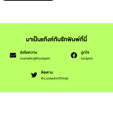
มาเป็นแก๊งค์กับรักพิมพ์ที่นี่
ส่งข้อความ
ถูกใจ
marketing@luckpim
luckpim
ติดตาม
@LuckpimOfficial
ข้อกำหนดและเงื่อนไขการใช้งาน
นโยบายความเป็นส่วนตัว
นโยบายการใช้งานคุกกี้
© 2566 Luckpim Publishing Co., Ltd. All rights reserved