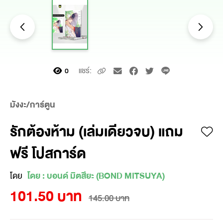
แชร์:
0
มังงะ/การ์ตูน
รักต้องห้าม (เล่มเดียวจบ) แถม
ฟรี โปสการ์ด
โดย
โดย : บอนด์ มิตสึยะ (BOND MITSUYA)
101.50 บาท
145.00 บาท