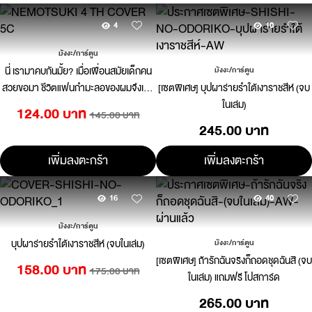
4
10
มังงะ/การ์ตูน
นี่ เรามาคบกันมั้ย? เมื่อเพื่อนสมัยเด็กคน
มังงะ/การ์ตูน
สวยขอมา ชีวิตแฟนกำมะลอของผมจึงเริ่ม
[เซตพิเศษ] บุปผาร่ายรำใต้เงาราชสีห์ (จบ
ขึ้น 04
ในเล่ม)
124.00 บาท
145.00 บาท
245.00 บาท
เพิ่มลงตะกร้า
เพิ่มลงตะกร้า
16
40
มังงะ/การ์ตูน
บุปผาร่ายรำใต้เงาราชสีห์ (จบในเล่ม)
มังงะ/การ์ตูน
[เซตพิเศษ] ถ้ารักฉันจริงก็ถอดชุดฉันสิ (จบ
158.00 บาท
175.00 บาท
ในเล่ม) แถมฟรี โปสการ์ด
265.00 บาท