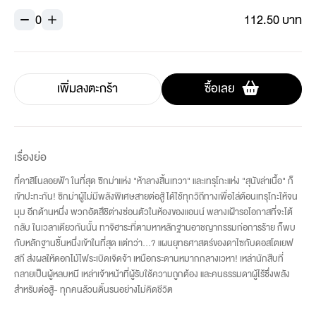
0
112.50 บาท
เพิ่มลงตะกร้า
ซื้อเลย
เรื่องย่อ
ที่คาสิโนลอยฟ้า ในที่สุด ซิกม่าแห่ง "ห้าลางสิ้นเทวา" และเทรุโกะแห่ง "สุนัขล่าเนื้อ" ก็
เข้าปะทะกัน! ซิกม่าผู้ไม่มีพลังพิเศษสายต่อสู้ ได้ใช้ทุกวิถีทางเพื่อไล่ต้อนเทรุโกะให้จน
มุม อีกด้านหนึ่ง พวกอัตสึชิต่างซ่อนตัวในห้องของแอนน์ พลางเฝ้ารอโอกาสที่จะโต้
กลับ ในเวลาเดียวกันนั้น ทาจิฮาระที่ตามหาหลักฐานอาชญากรรมก่อการร้าย ก็พบ
กับหลักฐานชิ้นหนึ่งเข้าในที่สุด แต่ทว่า...? แผนยุทธศาสตร์ของดาไซกับดอสโตเยฟ
สกี ส่งผลให้ดอกไม้ไฟระเบิดเจิดจ้า เหนือกระดานหมากกลางเวหา! เหล่านักสืบที่
กลายเป็นผู้หลบหนี เหล่าเจ้าหน้าที่ผู้รับใช้ความถูกต้อง และคนธรรมดาผู้ไร้ซึ่งพลัง
สำหรับต่อสู้- ทุกคนล้วนดิ้นรนอย่างไม่คิดชีวิต