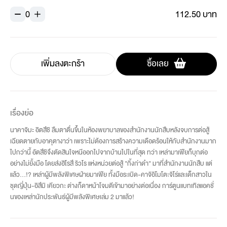
0
112.50 บาท
เพิ่มลงตะกร้า
ซื้อเลย
เรื่องย่อ
นาคาจิมะ อิตสึชิ ลืมตาตื่นขึ้นในห้องพยาบาลของสำนักงานนักสืบหลังจบการต่อสู้
เฉียดตายกับอาคุตางาว่า เพราะไม่ต้องการสร้างความเดือดร้อนให้กับสำนักงานมาก
ไปกว่านี้ อัตสึชิจึงตัดสินใจหนีออกไปจากบ้านไปในที่สุด ทว่า เหล่ามาเฟียก็บุกต่อ
อย่างไม่ยั้งมือ โดยส่งฮิโรสึ ริวโร แห่งหน่วยต่อสู้ "กิ้งก่าดำ" มาที่สำนักงานนักสืบ แต่
แล้ว...!? เหล่าผู้มีพลังพิเศษฝ่ายมาเฟีย ทั้งมือระเบิด-คาจิอิโมโตะจิโร่และเด็กสาวใน
ชุดญี่ปุ่น-อิสึมิ เคียวกะ ต่างก็ดาหน้าโจมตีเข้ามาอย่างต่อเนื่อง การ์ตูนแบทเทิลแอคชั่
นของเหล่านักประพันธ์ผู้มีพลังพิเศษเล่ม 2 มาแล้ว!