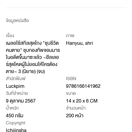
ข้อมูลหนังสือ
เรื่อง
ภาพ
เผลอใช้สกิลสุดโกง "ชุบชีวิต
Hanyuu, shri
คนตาย" ชุบกองทัพจอมมาร
ในอดีตขึ้นมาซะแล้ว ~ฮีลเลอ
ร์สุดโหดผู้ไม่ยอมให้ใครต้อง
ตาย~ 3 (นิยาย) (จบ)
สำนักพิมพ์
ISBN
Luckpim
9786166141962
วันที่จำหน่าย
ขนาด
9 ตุลาคม 2567
14 x 20 x 6 CM
น้ำหนัก
จำนวนหน้า
450 กรัม
200 หน้า
Copyright
Ichijinsha