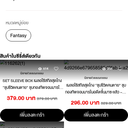
หมวดหมู่ย่อย
Fantasy
สินค้าในซีรี่ส์เดียวกัน
514
255
นิยาย/วรรณกรรม
นิยาย/วรรณกรรม
SET SLEEVE BOX เผลอใช้สกิลสุดโกง
เผลอใช้สกิลสุดโกง "ชุบชีวิตคนตาย" ชุบ
"ชุบชีวิตคนตาย" ชุบกองทัพจอมมารใน
กองทัพจอมมารในอดีตขึ้นมาซะแล้ว ~ฮีล
อดีตขึ้นมาซะแล้ว ~ฮีลเลอร์สุดโหดผู้ไม่
379.00 บาท
379.00 บาท
เลอร์สุดโหดผู้ไม่ยอมให้ใครต้องตาย~ 1
ยอมให้ใครต้องตาย~ 3 (นิยาย) (จบ)
296.00 บาท
329.00 บาท
(นิยาย)
เพิ่มลงตะกร้า
เพิ่มลงตะกร้า