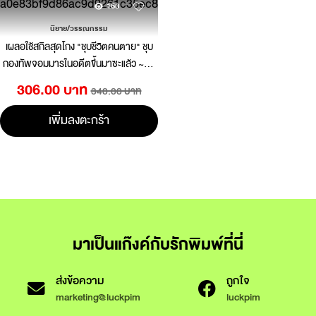
153
นิยาย/วรรณกรรม
เผลอใช้สกิลสุดโกง "ชุบชีวิตคนตาย" ชุบ
กองทัพจอมมารในอดีตขึ้นมาซะแล้ว ~ฮีล
เลอร์สุดโหดผู้ไม่ยอมให้ใครต้องตาย~ 2
306.00 บาท
340.00 บาท
(นิยาย)
เพิ่มลงตะกร้า
มาเป็นแก๊งค์กับรักพิมพ์ที่นี่
ส่งข้อความ
ถูกใจ
marketing@luckpim
luckpim