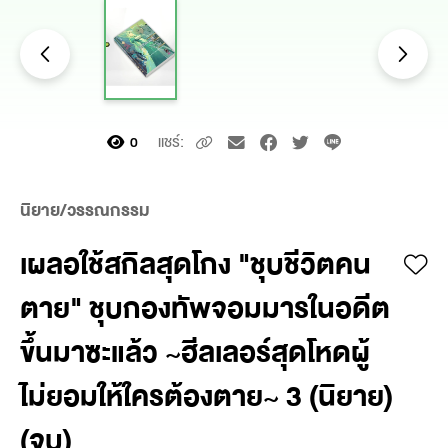
แชร์:
0
นิยาย/วรรณกรรม
เผลอใช้สกิลสุดโกง "ชุบชีวิตคน
ตาย" ชุบกองทัพจอมมารในอดีต
ขึ้นมาซะแล้ว ~ฮีลเลอร์สุดโหดผู้
ไม่ยอมให้ใครต้องตาย~ 3 (นิยาย)
(จบ)