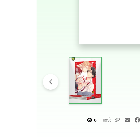
แชร์:
0