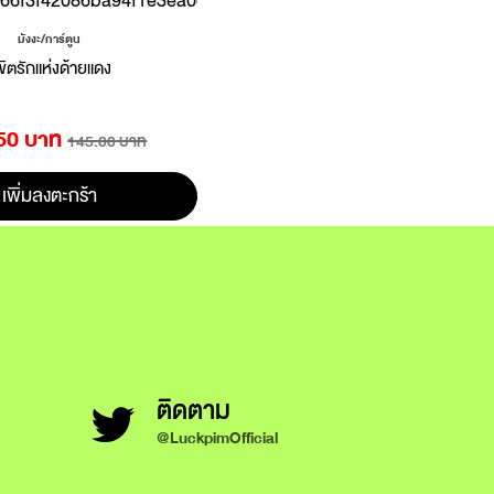
มังงะ/การ์ตูน
ิขิตรักแห่งด้ายแดง
50 บาท
145.00 บาท
เพิ่มลงตะกร้า
ติดตาม
@LuckpimOfficial