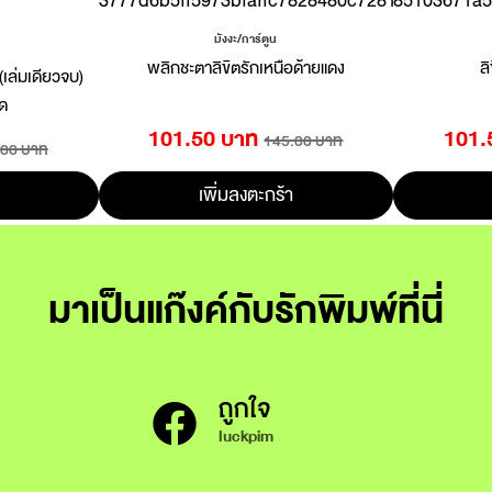
มังงะ/การ์ตูน
พลิกชะตาลิขิตรักเหนือด้ายแดง
ล
 (เล่มเดียวจบ)
ด
101.50 บาท
101.
145.00 บาท
.00 บาท
เพิ่มลงตะกร้า
มาเป็นแก๊งค์กับรักพิมพ์ที่นี่
ถูกใจ
luckpim