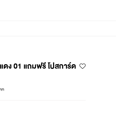
เข้าสู่ระบบ
/
สมัครสมาชิก
ยแดง 01 แถมฟรี โปสการ์ด
าท