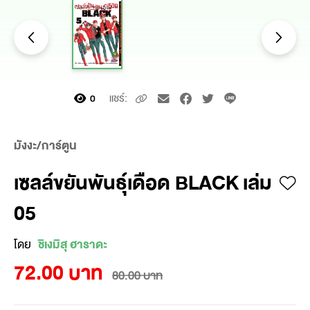
แชร์:
0
มังงะ/การ์ตูน
เซลล์ขยันพันธุ์เดือด BLACK เล่ม
05
โดย
ชิเงมิสุ ฮาราดะ
72.00 บาท
80.00 บาท