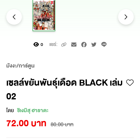
แชร์:
0
มังงะ/การ์ตูน
เซลล์ขยันพันธุ์เดือด BLACK เล่ม
02
โดย
ชิเงมิสุ ฮาราดะ
72.00 บาท
80.00 บาท