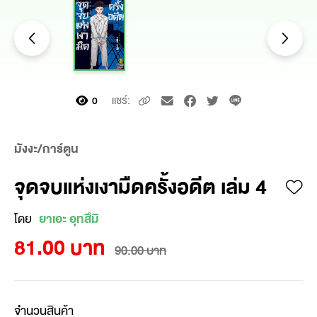
แชร์:
0
มังงะ/การ์ตูน
จุดจบแห่งเงามืดครั้งอดีต เล่ม 4
โดย
ยาเอะ อุทสึมิ
81.00 บาท
90.00 บาท
จำนวนสินค้า