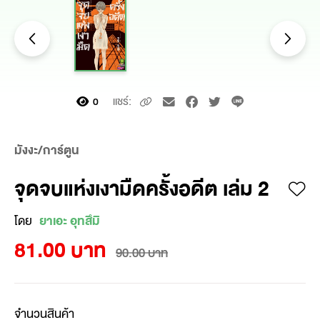
แชร์:
0
มังงะ/การ์ตูน
จุดจบแห่งเงามืดครั้งอดีต เล่ม 2
โดย
ยาเอะ อุทสึมิ
81.00 บาท
90.00 บาท
จำนวนสินค้า