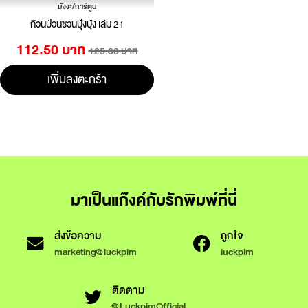
มังงะ/การ์ตูน
ก๊วนป่วนชวนบุ๋งบุ๋ง เล่ม 21
112.50 บาท
125.00 บาท
เพิ่มลงตะกร้า
มาเป็นแก๊งค์กับรักพิมพ์ที่นี่
ส่งข้อความ
ถูกใจ
marketing@luckpim
luckpim
ติดตาม
@LuckpimOfficial