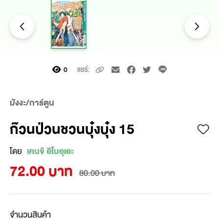
แชร์:
0
มังงะ/การ์ตูน
ก๊วนป่วนชวนบุ๋งบุ๋ง 15
โดย
เคนจิ อิโนอุเอะ
72.00 บาท
80.00 บาท
จำนวนสินค้า