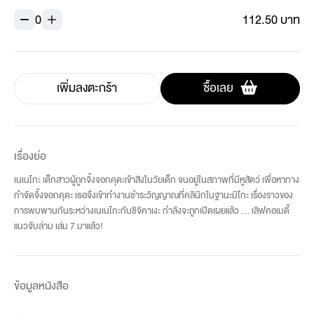
0
112.50 บาท
เพิ่มลงตะกร้า
ซื้อเลย
เรื่องย่อ
เนเนโกะ เด็กสาวผู้ถูกจิ้งจอกคุดะเข้าสิงในวัยเด็ก จนอยู่ในสภาพที่มีหูสัตว์ เพื่อหาทาง
กำจัดจิ้งจอกคุดะ เธอจึงเข้าทำงานชำระวิญญาณที่คลินิกในฐานะมิโกะ เรื่องราวของ
การพบพานกันระหว่างเนเนโกะกับชิจิคาเงะ กำลังจะถูกเปิดเผยแล้ว ... เลิฟคอเมดี้
แนวจับล่าม เล่ม 7 มาแล้ว!
ข้อมูลหนังสือ