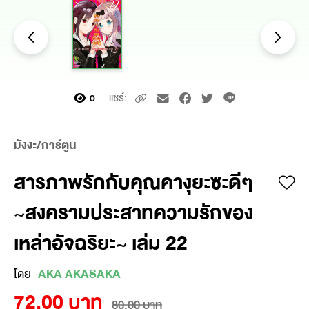
แชร์:
0
มังงะ/การ์ตูน
สารภาพรักกับคุณคางุยะซะดีๆ
~สงครามประสาทความรักของ
เหล่าอัจฉริยะ~ เล่ม 22
โดย
AKA AKASAKA
72.00 บาท
80.00 บาท