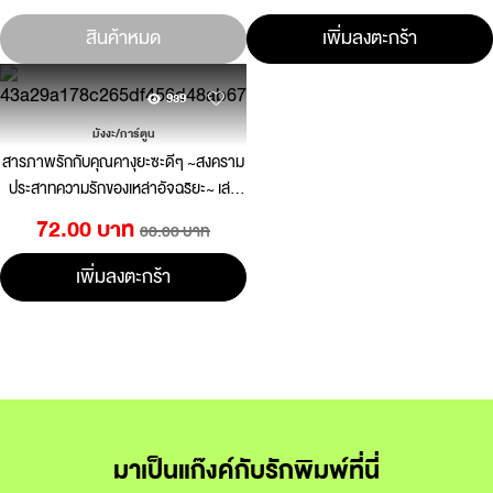
สินค้าหมด
เพิ่มลงตะกร้า
939
มังงะ/การ์ตูน
สารภาพรักกับคุณคางุยะซะดีๆ ~สงคราม
ประสาทความรักของเหล่าอัจฉริยะ~ เล่ม
21
72.00 บาท
80.00 บาท
เพิ่มลงตะกร้า
มาเป็นแก๊งค์กับรักพิมพ์ที่นี่