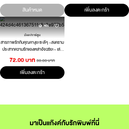
สินค้าหมด
เพิ่มลงตะกร้า
963
มังงะ/การ์ตูน
สารภาพรักกับคุณคางุยะซะดีๆ ~สงคราม
ประสาทความรักของเหล่าอัจฉริยะ~ เล่ม
22
72.00 บาท
80.00 บาท
เพิ่มลงตะกร้า
มาเป็นแก๊งค์กับรักพิมพ์ที่นี่