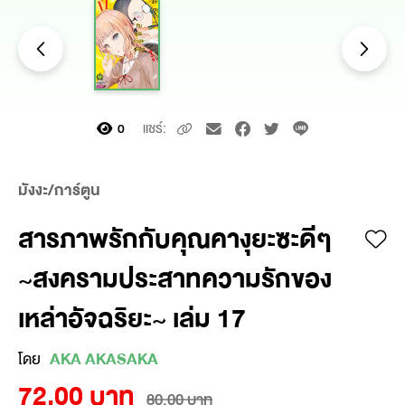
แชร์:
0
มังงะ/การ์ตูน
สารภาพรักกับคุณคางุยะซะดีๆ
~สงครามประสาทความรักของ
เหล่าอัจฉริยะ~ เล่ม 17
โดย
AKA AKASAKA
72.00 บาท
80.00 บาท