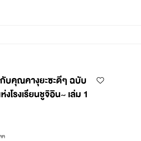
เข้าสู่ระบบ
/
สมัครสมาชิก
กับคุณคางุยะซะดีๆ ฉบับ
แห่งโรงเรียนชูจิอิน~ เล่ม 1
าท