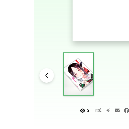
แชร์:
0