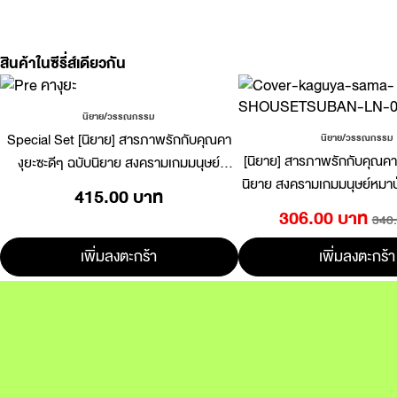
สินค้าในซีรี่ส์เดียวกัน
นิยาย/วรรณกรรม
Special Set [นิยาย] สารภาพรักกับคุณคา
นิยาย/วรรณกรรม
[นิยาย] สารภาพรักกับคุณคาง
งุยะซะดีๆ ฉบับนิยาย สงครามเกมมนุษย์
นิยาย สงครามเกมมนุษย์หมา
หมาป่าความรักของเหล่าอัจฉริยะ
415.00 บาท
เหล่าอัจฉริยะ แถมฟรี Il
306.00 บาท
340
เพิ่มลงตะกร้า
เพิ่มลงตะกร้า