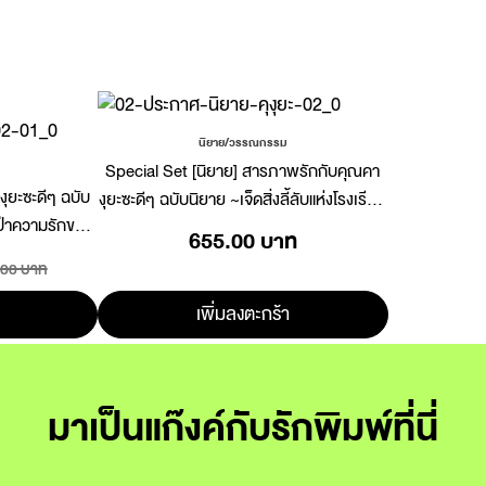
นิยาย/วรรณกรรม
Special Set [นิยาย] สารภาพรักกับคุณคา
ุยะซะดีๆ ฉบับ
งุยะซะดีๆ ฉบับนิยาย ~เจ็ดสิ่งลี้ลับแห่งโรงเรียน
ป่าความรักของ
ชูจิอิน~ เล่ม 1
655.00 บาท
lust Card
.00 บาท
เพิ่มลงตะกร้า
มาเป็นแก๊งค์กับรักพิมพ์ที่นี่